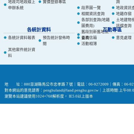
地政司地政線上
實價登錄專區
詢
申辦系統
段界圖一覽
地政資訊
相關資訊查詢
地籍存摺
各部別查詢(地籍
土地建物
圖費用)
訊檔查詢
各統計資料
互動專區
舊段別新舊地號
各統計資料報表
預告統計發佈時
查詢
首長信箱
意見處理
間
活動相簿
其他案件統計資
料
地 址：880澎湖縣馬公市忠孝路７號｜電話︰06-9272009｜傳真：06-927
對本網站的意見請寄︰penghuland@land.penghu.gov.tw｜上班時間:上午08:00-
瀏覽本站建議使用1024×768解析度， IE5.0以上版本