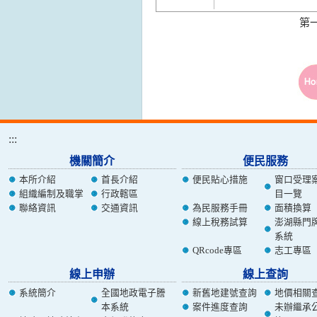
第
:::
機關簡介
便民服務
本所介紹
首長介紹
便民貼心措施
窗口受理
組織編制及職掌
行政轄區
目一覽
聯絡資訊
交通資訊
為民服務手冊
面積換算
線上稅務試算
澎湖縣門
系統
QRcode專區
志工專區
線上申辦
線上查詢
系統簡介
全國地政電子謄
新舊地建號查詢
地價相關
本系統
案件進度查詢
未辦繼承