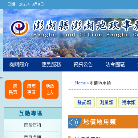
日期：2026年8月9日
機關簡介
便民服務
資訊公告
法令園區
:::
Home
>地價地用類
:::
一般
廠商
地政
民眾
專區
之友
登記類
測量類
謄本類
互動專區
地價地用類
首長信箱
意見處理