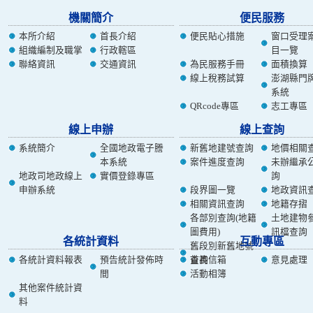
機關簡介
便民服務
本所介紹
首長介紹
便民貼心措施
窗口受理
組織編制及職掌
行政轄區
目一覽
聯絡資訊
交通資訊
為民服務手冊
面積換算
線上稅務試算
澎湖縣門
系統
QRcode專區
志工專區
線上申辦
線上查詢
系統簡介
全國地政電子謄
新舊地建號查詢
地價相關
本系統
案件進度查詢
未辦繼承
地政司地政線上
實價登錄專區
詢
申辦系統
段界圖一覽
地政資訊
相關資訊查詢
地籍存摺
各部別查詢(地籍
土地建物
圖費用)
訊檔查詢
各統計資料
互動專區
舊段別新舊地號
各統計資料報表
預告統計發佈時
查詢
首長信箱
意見處理
間
活動相簿
其他案件統計資
料