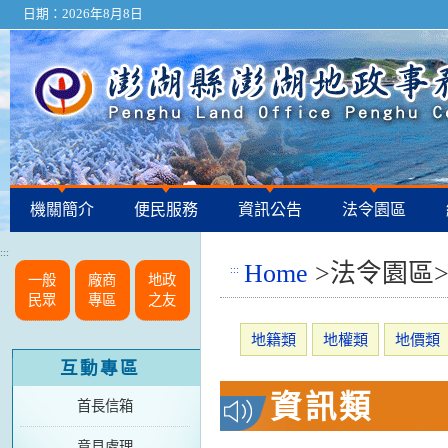
日期：2026年8月8日
機關簡介
便民服務
資訊公告
法令園區
:::
Home
>法令園區
:::
一般
廠商
地政
民眾
專區
之友
地籍類
地權類
地價類
互動專區
資訊類
首長信箱
意見處理