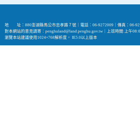
地 址：880澎湖縣馬公市忠孝路７號｜電話︰06-9272009｜傳真：06-927
對本網站的意見請寄︰penghuland@land.penghu.gov.tw｜上班時間:上午08:00-
瀏覽本站建議使用1024×768解析度， IE5.0以上版本