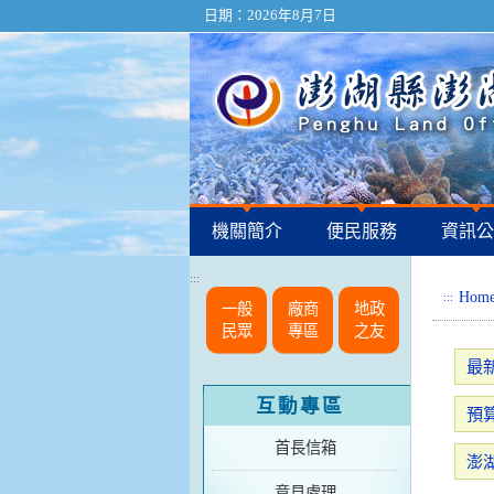
日期：2026年8月7日
機關簡介
便民服務
資訊公
:::
Hom
:::
一般
廠商
地政
民眾
專區
之友
最
互動專區
預
首長信箱
澎
意見處理