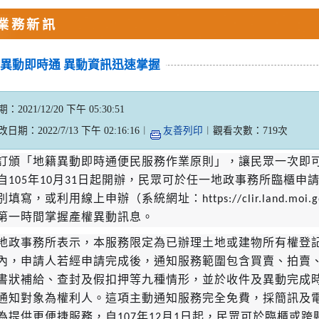
業務新訊
異動即時通 異動資訊迅速掌握
2021/12/20 下午 05:30:51
期：2022/7/13 下午 02:16:16︱
友善列印
︱觀看次數：719次
訂頒「地籍異動即時通便民服務作業原則」，讓民眾一次即
自105年10月31日起開辦，民眾可於任一地政事務所臨櫃
填寫，或利用線上申辦（系統網址：https://clir.land.moi.
第一時間掌握產權異動訊息。
政事務所表示，本服務限定為已辦理土地或建物所有權登
內，申請人若經申請完成後，通知服務範圍包含買賣、拍賣
書狀補給、查封及假扣押等九種情形，並於收件及異動完成
通知對象為權利人。這項主動通知服務完全免費，採簡訊及
為提供更便捷服務，自107年12月1日起，民眾可於臨櫃或