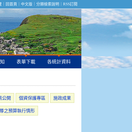
覽
｜
回首頁
｜
中文版
｜
分類檢索說明｜
RSS訂閱
知
表單下載
各統計資料
訊公開
個資保護專區
施政成果
導之預算執行情形