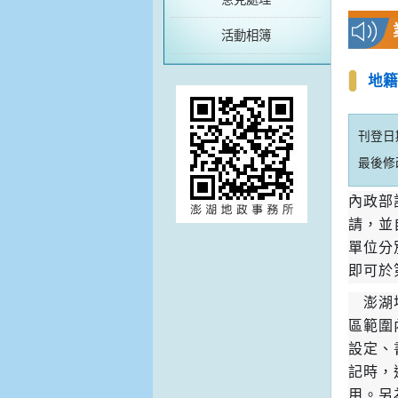
活動相簿
地籍
刊登日期：
最後修改日
內政部
請，並
單位分別
即可於
澎湖地
區範圍
設定、
記時，
用。另