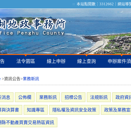
本站點閱數：3312662｜
網站導
:::
告
法令園區
線上申辦
線上查詢
申辦案件須
e
>資訊公告>
業務新訊
新消息
公佈欄
業務新訊
招標公告
法規新訊
政府資
算與決算書
知識專區
隱私權及資訊安全政策
政策及業務宣
湖縣不動產買賣交易熱區資訊